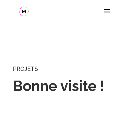
//
//
PROJETS
B
o
n
n
e
v
i
s
i
t
e
!